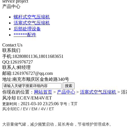
service project
产品中心
螺杆式空气压缩机
活塞式空气压缩机
后部处理设备
******配件
Contact Us
联系我们
手机:18280801136,18011683651
QQ:1261976727
联系人:鲜经理
邮箱:1261976727@qq.com
地址:南充市顺庆区金鱼岭路340号
你现在的位置：
网站首页
>
产品中心
>
活塞式空气压缩机
>
活
风冷却 EC/EV/EM/4V/ET
2021-03-10 23:25:06
T
|
T
更新时间：
字号：
风冷却EC / EV / EM / 4V / ET
大容量储气罐，减少频繁启动，延长寿命，节省维护管理成本。